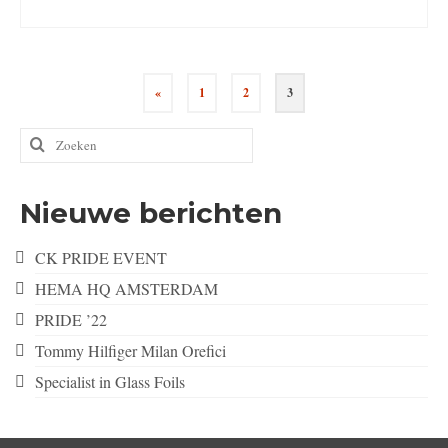
Berichten
«
1
2
3
paginering
Zoeken
naar:
Nieuwe berichten
CK PRIDE EVENT
HEMA HQ AMSTERDAM
PRIDE ’22
Tommy Hilfiger Milan Orefici
Specialist in Glass Foils